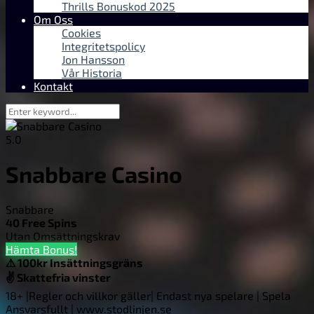
Thrills Bonuskod 2025
Om Oss
Cookies
Integritetspolicy
Jon Hansson
Vår Historia
Kontakt
5.0
Snabbare Casino
Snabbare
40 Free Spins
Utan Omsättningskrav
Hämta Bonus!
⚠ 100kr Insättningsgräns
✌ Skattefria vinster
18+ |Regler och villkor gäller| Endast nya spelare | Spela
Ansvarsfullt | www.stodlinjen.se