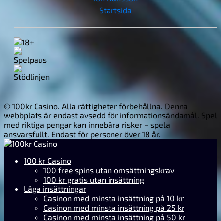
Startsida
© 100kr Casino. Alla rättigheter förbehållna. Denna
webbplats är endast avsedd för informationsändamål. Spel
med riktiga pengar kan innebära risker – spela
ansvarsfullt. Endast för personer över 18 år.
100 kr Casino
100 free spins utan omsättningskrav
100 kr gratis utan insättning
Låga insättningar
Casinon med minsta insättning på 10 kr
Casinon med minsta insättning på 25 kr
Casinon med minsta insättning på 50 kr