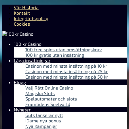
Vår Historia
Kontakt
Integritetspolicy
Cookies
100 kr Casino
100 free spins utan omsättningskrav
100 kr gratis utan insättning
Låga insättningar
Casinon med minsta insättning på 10 kr
Casinon med minsta insättning på 25 kr
Casinon med minsta insättning på 50 kr
Blogg
Välj Rätt Online Casino
Magiska Slots
Spelautomater och slots
Framtidens Spelvärld
Nyheter
Guts lanserar nytt
iGame nya bonus
Nya Kampanjer