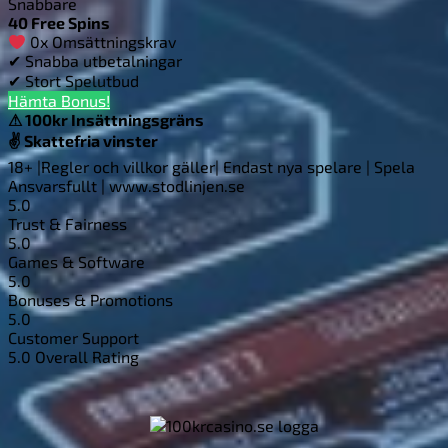
Snabbare
40 Free Spins
0x Omsättningskrav
✔ Snabba utbetalningar
✔ Stort Spelutbud
Hämta Bonus!
⚠ 100kr Insättningsgräns
✌ Skattefria vinster
18+ |Regler och villkor gäller| Endast nya spelare | Spela
Ansvarsfullt | www.stodlinjen.se
5.0
Trust & Fairness
5.0
Games & Software
5.0
Bonuses & Promotions
5.0
Customer Support
5.0
Overall Rating