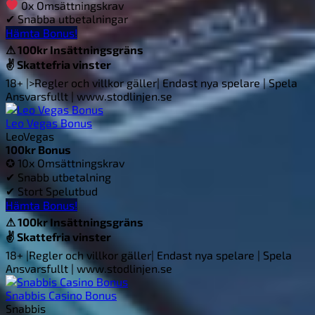
0x Omsättningskrav
✔ Snabba utbetalningar
Hämta Bonus!
⚠ 100kr Insättningsgräns
✌ Skattefria vinster
18+ |>Regler och villkor gäller| Endast nya spelare | Spela
Ansvarsfullt | www.stodlinjen.se
Leo Vegas Bonus
LeoVegas
100kr Bonus
✪ 10x Omsättningskrav
✔ Snabb utbetalning
✔ Stort Spelutbud
Hämta Bonus!
⚠ 100kr Insättningsgräns
✌ Skattefria vinster
18+ |Regler och villkor gäller| Endast nya spelare | Spela
Ansvarsfullt | www.stodlinjen.se
Snabbis Casino Bonus
Snabbis