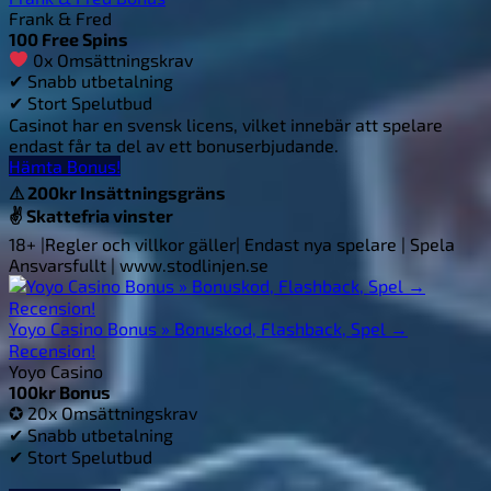
Frank & Fred
100 Free Spins
0x Omsättningskrav
✔ Snabb utbetalning
✔ Stort Spelutbud
Casinot har en svensk licens, vilket innebär att spelare
endast får ta del av ett bonuserbjudande.
Hämta Bonus!
⚠ 200kr Insättningsgräns
✌ Skattefria vinster
18+ |Regler och villkor gäller| Endast nya spelare | Spela
Ansvarsfullt | www.stodlinjen.se
Yoyo Casino Bonus » Bonuskod, Flashback, Spel →
Recension!
Yoyo Casino
100kr Bonus
✪ 20x Omsättningskrav
✔ Snabb utbetalning
✔ Stort Spelutbud