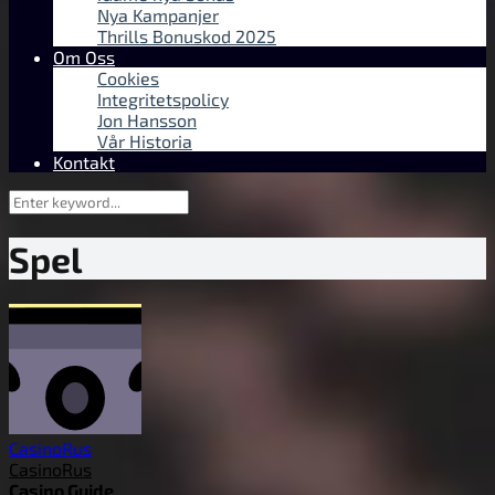
Nya Kampanjer
Thrills Bonuskod 2025
Om Oss
Cookies
Integritetspolicy
Jon Hansson
Vår Historia
Kontakt
Spel
CasinoRus
CasinoRus
Casino Guide