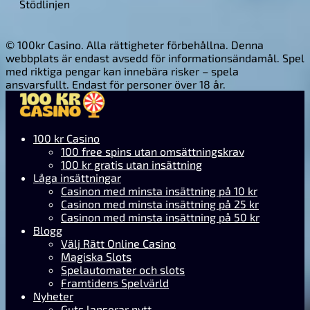
© 100kr Casino. Alla rättigheter förbehållna. Denna
webbplats är endast avsedd för informationsändamål. Spel
med riktiga pengar kan innebära risker – spela
ansvarsfullt. Endast för personer över 18 år.
100 kr Casino
100 free spins utan omsättningskrav
100 kr gratis utan insättning
Låga insättningar
Casinon med minsta insättning på 10 kr
Casinon med minsta insättning på 25 kr
Casinon med minsta insättning på 50 kr
Blogg
Välj Rätt Online Casino
Magiska Slots
Spelautomater och slots
Framtidens Spelvärld
Nyheter
Guts lanserar nytt