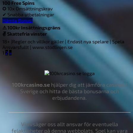
100 Free Spins
✪ 10x Omsättningskrav
✔ Snabba utbetalningar
Hämta Bonus!
⚠ 100kr Insättningsgräns
✌ Skattefria vinster
18+ |Regler och villkor gäller | Endast nya spelare | Spela
Ansvarsfullt | www.stodlinjen.se
1
2
»
100krcasino.se
hjälper dig att jämföra casinon i
Sverige och hitta de bästa bonusarna och
erbjudandena.
Vi avsäger oss allt ansvar för eventuella
felaktigheter på denna webbplats. Spel kan vara