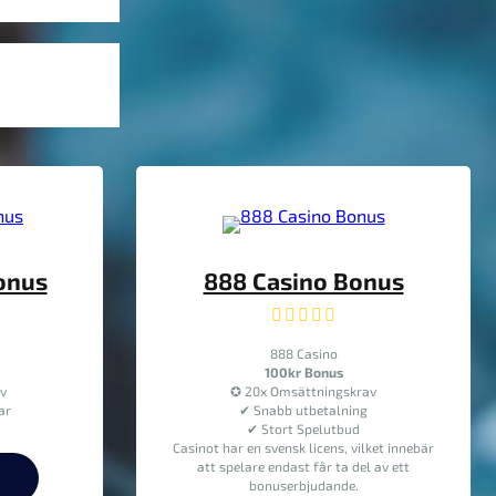
onus
888 Casino Bonus
888 Casino
100kr Bonus
v
✪ 20x Omsättningskrav
ar
✔ Snabb utbetalning
✔ Stort Spelutbud
Casinot har en svensk licens, vilket innebär
att spelare endast får ta del av ett
bonuserbjudande.