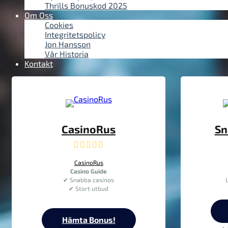
Thrills Bonuskod 2025
Om Oss
Cookies
Integritetspolicy
Jon Hansson
Vår Historia
Kontakt
CasinoRus
Sn
CasinoRus
Casino Guide
✔ Snabba casinos
✔ Stort utbud
Hämta Bonus!