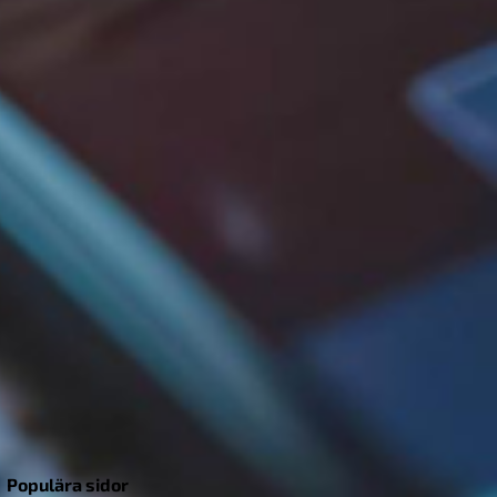
Populära sidor