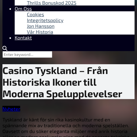
Thrills Bonuskod 2025
Om Oss
Cookies
Integritetspolicy
Jon Hansson
Vår Historia
Kontakt
Casino Tyskland – Från
Historiska Ikoner till
Moderna Spelupplevelser
Nyheter
Tyskland är känt för sin rika kasinokultur med en
spännande mix av traditionella och moderna spelställen.
Oavsett om du söker eleganta miljöer med anrik historia
eller en modern spelupplevelse med de senaste tekniska