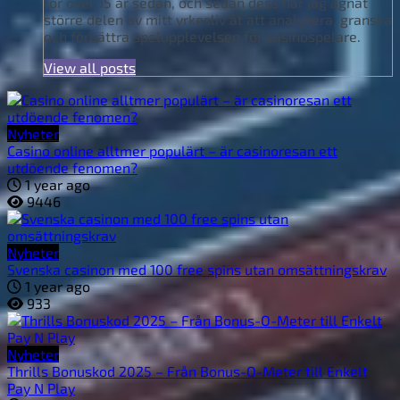
för över 15 år sedan, och sedan dess har jag ägnat
större delen av mitt yrkesliv åt att analysera, granska
och förbättra spelupplevelsen för casinospelare.
View all posts
Nyheter
Casino online alltmer populärt – är casinoresan ett
utdöende fenomen?
1 year ago
9446
Nyheter
Svenska casinon med 100 free spins utan omsättningskrav
1 year ago
933
Nyheter
Thrills Bonuskod 2025 – Från Bonus-O-Meter till Enkelt
Pay N Play