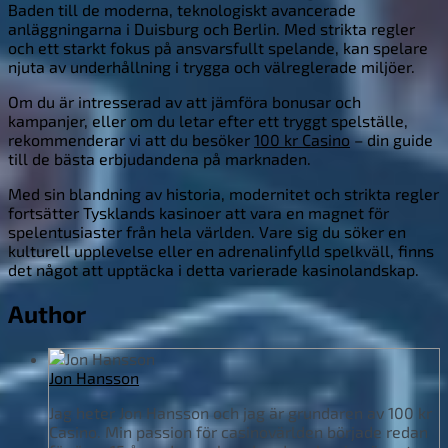
Baden till de moderna, teknologiskt avancerade
anläggningarna i Duisburg och Berlin. Med strikta regler
och ett starkt fokus på ansvarsfullt spelande, kan spelare
njuta av underhållning i trygga och välreglerade miljöer.
Om du är intresserad av att jämföra bonusar och
kampanjer, eller om du letar efter ett tryggt spelställe,
rekommenderar vi att du besöker
100 kr Casino
– din guide
till de bästa erbjudandena på marknaden.
Med sin blandning av historia, modernitet och strikta regler
fortsätter Tysklands kasinoer att vara en magnet för
spelentusiaster från hela världen. Vare sig du söker en
kulturell upplevelse eller en adrenalinfylld spelkväll, finns
det något att upptäcka i detta varierade kasinolandskap.
Author
Jon Hansson
Jag heter Jon Hansson och jag är grundaren av 100 kr
Casino. Min passion för casinovärlden började redan