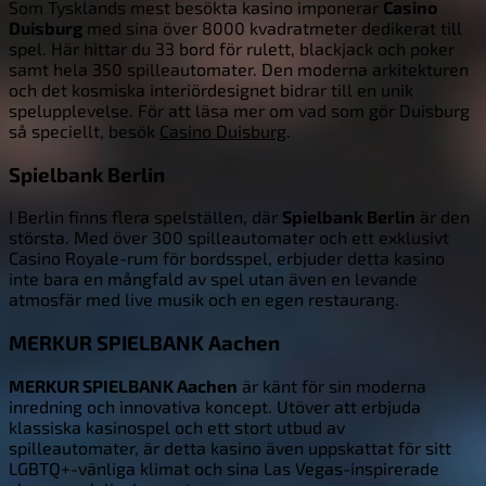
Som Tysklands mest besökta kasino imponerar
Casino
Duisburg
med sina över 8000 kvadratmeter dedikerat till
spel. Här hittar du 33 bord för rulett, blackjack och poker
samt hela 350 spilleautomater. Den moderna arkitekturen
och det kosmiska interiördesignet bidrar till en unik
spelupplevelse. För att läsa mer om vad som gör Duisburg
så speciellt, besök
Casino Duisburg
.
Spielbank Berlin
I Berlin finns flera spelställen, där
Spielbank Berlin
är den
största. Med över 300 spilleautomater och ett exklusivt
Casino Royale-rum för bordsspel, erbjuder detta kasino
inte bara en mångfald av spel utan även en levande
atmosfär med live musik och en egen restaurang.
MERKUR SPIELBANK Aachen
MERKUR SPIELBANK Aachen
är känt för sin moderna
inredning och innovativa koncept. Utöver att erbjuda
klassiska kasinospel och ett stort utbud av
spilleautomater, är detta kasino även uppskattat för sitt
LGBTQ+-vänliga klimat och sina Las Vegas-inspirerade