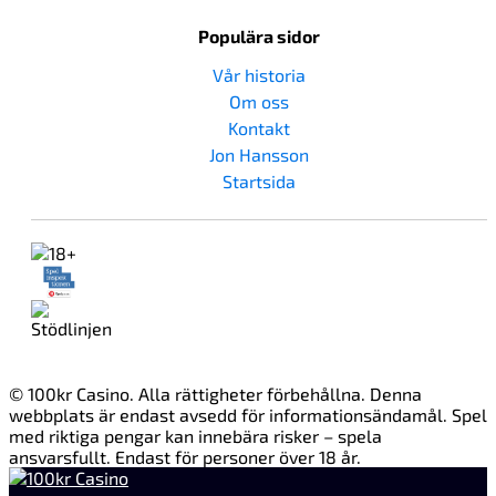
Populära sidor
Vår historia
Om oss
Kontakt
Jon Hansson
Startsida
© 100kr Casino. Alla rättigheter förbehållna. Denna
webbplats är endast avsedd för informationsändamål. Spel
med riktiga pengar kan innebära risker – spela
ansvarsfullt. Endast för personer över 18 år.