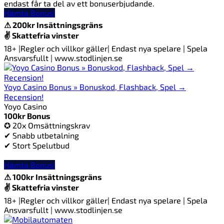
endast får ta del av ett bonuserbjudande.
Hämta Bonus!
⚠ 200kr Insättningsgräns
✌ Skattefria vinster
18+ |Regler och villkor gäller| Endast nya spelare | Spela
Ansvarsfullt | www.stodlinjen.se
Yoyo Casino Bonus » Bonuskod, Flashback, Spel →
Recension!
Yoyo Casino
100kr Bonus
✪ 20x Omsättningskrav
✔ Snabb utbetalning
✔ Stort Spelutbud
Hämta Bonus!
⚠ 100kr Insättningsgräns
✌ Skattefria vinster
18+ |Regler och villkor gäller| Endast nya spelare | Spela
Ansvarsfullt | www.stodlinjen.se