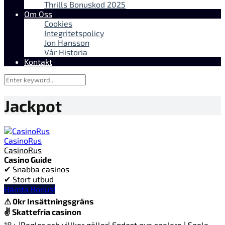
Thrills Bonuskod 2025
Om Oss
Cookies
Integritetspolicy
Jon Hansson
Vår Historia
Kontakt
Jackpot
CasinoRus
CasinoRus
Casino Guide
✔ Snabba casinos
✔ Stort utbud
Hämta Bonus!
⚠ 0kr Insättningsgräns
✌ Skattefria casinon
18+ |Regler och villkor gäller| Endast nya spelare | Spela