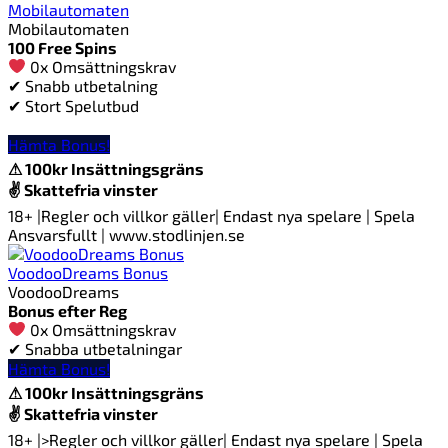
Mobilautomaten
Mobilautomaten
100 Free Spins
0x Omsättningskrav
✔ Snabb utbetalning
✔ Stort Spelutbud
Hämta Bonus!
⚠ 100kr Insättningsgräns
✌ Skattefria vinster
18+ |Regler och villkor gäller| Endast nya spelare | Spela
Ansvarsfullt | www.stodlinjen.se
VoodooDreams Bonus
VoodooDreams
Bonus efter Reg
0x Omsättningskrav
✔ Snabba utbetalningar
Hämta Bonus!
⚠ 100kr Insättningsgräns
✌ Skattefria vinster
18+ |>Regler och villkor gäller| Endast nya spelare | Spela