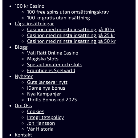
100 kr Casino
100 free spins utan omsättningskrav
100 kr gratis utan insättning
Låga insättningar
Casinon med minsta insättning på 10 kr
Casinon med minsta insättning på 25 kr
Casinon med minsta insättning på 50 kr
Blogg
Välj Rätt Online Casino
Magiska Slots
Spelautomater och slots
Framtidens Spelvärld
Nyheter
Guts lanserar nytt
iGame nya bonus
Nya Kampanjer
Thrills Bonuskod 2025
Om Oss
Cookies
Integritetspolicy
Jon Hansson
Vår Historia
Kontakt