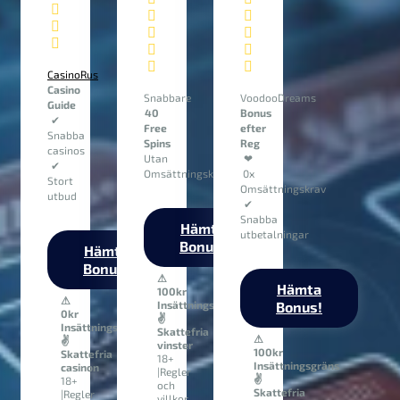
CasinoRus
Casino
Snabbare
VoodooDreams
Guide
40
Bonus
✔
Free
efter
Snabba
Spins
Reg
casinos
Utan
❤
✔
Omsättningskrav
0x
Stort
Omsättningskrav
utbud
✔
Snabba
Hämta
utbetalningar
Bonus!
Hämta
Bonus!
⚠
Hämta
100kr
⚠
Insättningsgräns
Bonus!
0kr
✌
Insättningsgräns
Skattefria
⚠
✌
vinster
100kr
Skattefria
18+
Insättningsgräns
casinon
|Regler
✌
18+
och
Skattefria
|Regler
villkor