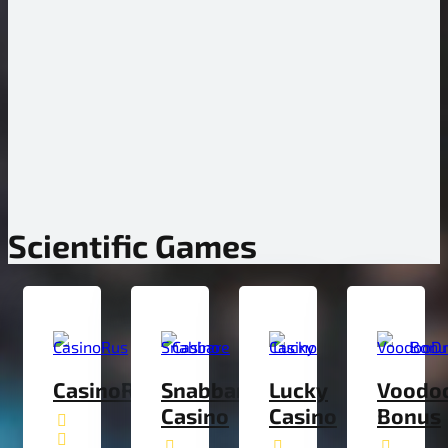
Nyheter
Guts lanserar nytt
iGame nya bonus
Nya Kampanjer
Thrills Bonuskod 2025
Om Oss
Cookies
Integritetspolicy
Jon Hansson
Vår Historia
Kontakt
Scientific Games
CasinoRus
Snabbare
Lucky
Voodo
Casino
Casino
Bonus