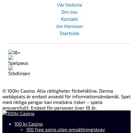
Vår historia
Om oss
Kontakt
Jon Hansson
Startsida
© 100kr Casino. Alla rättigheter förbehållna. Denna
webbplats är endast avsedd för informationsändamål. Spel
med riktiga pengar kan innebära risker – spela
ansvarsfullt. Endast för personer över 18 år.
100 kr Casino
100 free spins utan omsättningskrav