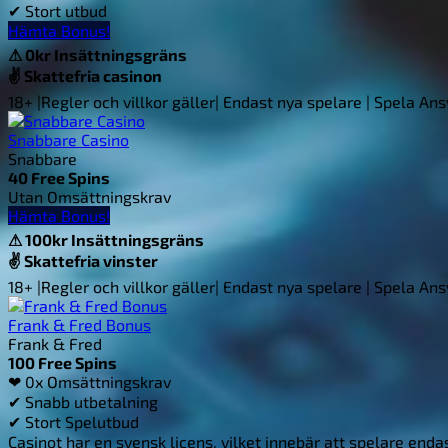
✔ Stort utbud
Hämta Bonus!
⚠ 0kr Insättningsgräns
✌ Skattefria casinon
18+ |Regler och villkor gäller| Endast nya spelare | Spela An
Snabbare Casino
Snabbare
40 Free Spins
Utan Omsättningskrav
Hämta Bonus!
⚠ 100kr Insättningsgräns
✌ Skattefria vinster
18+ |Regler och villkor gäller| Endast nya spelare | Spela An
Frank & Fred Bonus
Frank & Fred
100 Free Spins
❤ 0x Omsättningskrav
✔ Snabb utbetalning
✔ Stort Spelutbud
Casinot har en svensk licens, vilket innebär att spelare enda