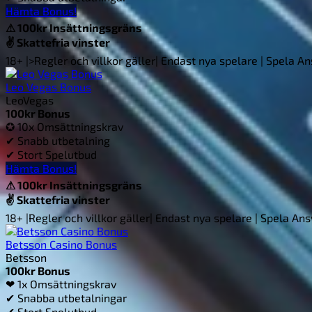
Hämta Bonus!
⚠ 100kr Insättningsgräns
✌ Skattefria vinster
18+ |>Regler och villkor gäller| Endast nya spelare | Spela A
Leo Vegas Bonus
LeoVegas
100kr Bonus
✪ 10x Omsättningskrav
✔ Snabb utbetalning
✔ Stort Spelutbud
Hämta Bonus!
⚠ 100kr Insättningsgräns
✌ Skattefria vinster
18+ |Regler och villkor gäller| Endast nya spelare | Spela An
Betsson Casino Bonus
Betsson
100kr Bonus
❤ 1x Omsättningskrav
✔ Snabba utbetalningar
✔ Stort Spelutbud