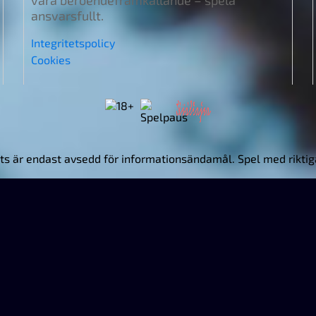
ansvarsfullt.
Integritetspolicy
Cookies
ts är endast avsedd för informationsändamål. Spel med riktiga