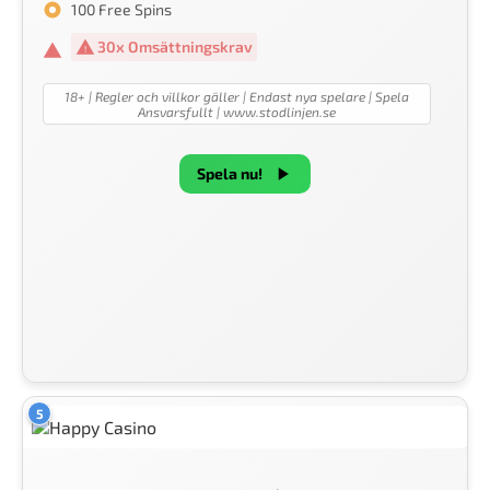
100 Free Spins
30x Omsättningskrav
18+ | Regler och villkor gäller | Endast nya spelare | Spela
Ansvarsfullt | www.stodlinjen.se
Spela nu!
5