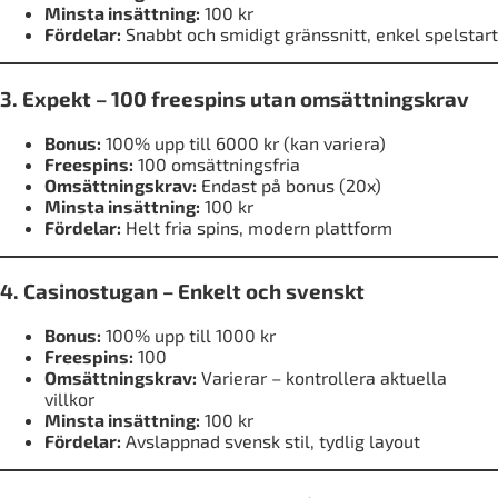
Minsta insättning:
100 kr
Fördelar:
Snabbt och smidigt gränssnitt, enkel spelstart
3.
Expekt – 100 freespins utan omsättningskrav
Bonus:
100% upp till 6000 kr (kan variera)
Freespins:
100 omsättningsfria
Omsättningskrav:
Endast på bonus (20x)
Minsta insättning:
100 kr
Fördelar:
Helt fria spins, modern plattform
4.
Casinostugan – Enkelt och svenskt
Bonus:
100% upp till 1000 kr
Freespins:
100
Omsättningskrav:
Varierar – kontrollera aktuella
villkor
Minsta insättning:
100 kr
Fördelar:
Avslappnad svensk stil, tydlig layout