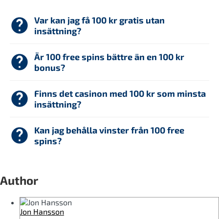
Var kan jag få 100 kr gratis utan
insättning?
För tillfället finns det inga svenska licensierade casinon
som erbjuder 100 kr helt gratis utan att du gör en
Är 100 free spins bättre än en 100 kr
insättning. Däremot hittar du många casinon som ger
bonus?
free spins och andra bonusar vid din första insättning.
Det beror helt på vad du föredrar! Med 100 free spins
får du fler chanser att vinna på slots, medan en 100 kr
Finns det casinon med 100 kr som minsta
bonus ger dig möjlighet att prova olika typer av spel. Det
insättning?
är viktigt att kolla omsättningskraven för att avgöra vilket
alternativ som passar din spelstil bäst.
Ja, flera svenska casinon sätter 100 kr som minsta
insättning för att aktivera sina välkomstbonusar.
Kan jag behålla vinster från 100 free
Exempel på detta är LeoVegas, Jalla Casino och GoGo
spins?
Casino.
Absolut – du kan behålla dina vinster, men kom ihåg att
de oftast måste omsättas ett visst antal gånger innan du
kan ta ut dem. Läs alltid igenom bonusvillkoren noggrant
Author
för att vara säker på vad som gäller.
Jon Hansson