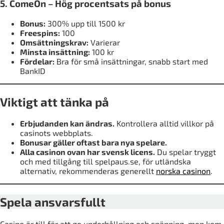
5.
ComeOn – Hög procentsats på bonus
Bonus:
300% upp till 1500 kr
Freespins:
100
Omsättningskrav:
Varierar
Minsta insättning:
100 kr
Fördelar:
Bra för små insättningar, snabb start med
BankID
Viktigt att tänka på
Erbjudanden kan ändras.
Kontrollera alltid villkor på
casinots webbplats.
Bonusar gäller oftast bara nya spelare.
Alla casinon ovan har svensk licens.
Du spelar tryggt
och med tillgång till spelpaus.se, för utländska
alternativ, rekommenderas generellt
norska casinon
.
Spela ansvarsfullt
Casino är till för att ge underhållning och spänning, men kom