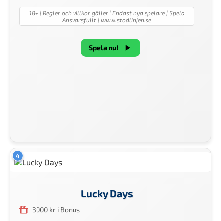
18+ | Regler och villkor gäller | Endast nya spelare | Spela
Ansvarsfullt | www.stodlinjen.se
Spela nu!
4
Lucky Days
3000 kr i Bonus