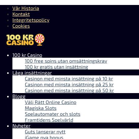
Vår Historia
Kontakt
Integritetspolicy
Cookies
100 kr Casino
100 free spins utan omsättningskrav
100 kr gratis utan insättning
Låga insättningar
Casinon med minsta insättning på 10 kr
Casinon med minsta insättning på 25 kr
Casinon med minsta insättning på 50 kr
Blogg
Välj Rätt Online Casino
Magiska Slots
Spelautomater och slots
Framtidens Spelvärld
Nyheter
Guts lanserar nytt
iGame nya bonus