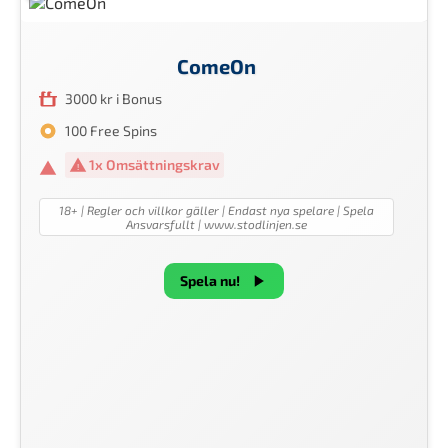
ComeOn
3000 kr i Bonus
100 Free Spins
1x Omsättningskrav
18+ | Regler och villkor gäller | Endast nya spelare | Spela
Ansvarsfullt | www.stodlinjen.se
Spela nu!