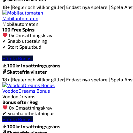
18+ |Regler och villkor gäller| Endast nya spelare | Spela An
Mobilautomaten
Mobilautomaten
100 Free Spins
0x Omsättningskrav
✔ Snabb utbetalning
✔ Stort Spelutbud
Hämta Bonus!
⚠ 100kr Insättningsgräns
✌ Skattefria vinster
18+ |Regler och villkor gäller| Endast nya spelare | Spela An
VoodooDreams Bonus
VoodooDreams
Bonus efter Reg
0x Omsättningskrav
✔ Snabba utbetalningar
Hämta Bonus!
⚠ 100kr Insättningsgräns
✌ Skattefria vinster