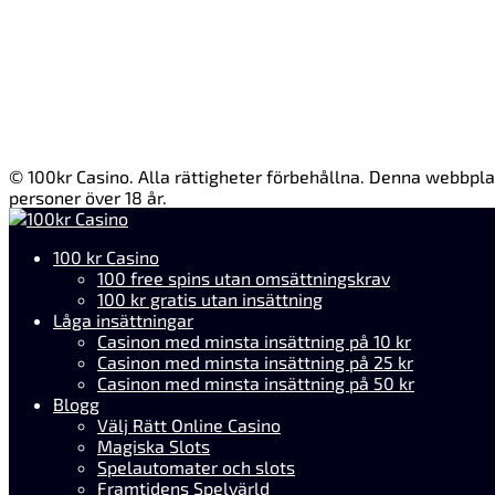
© 100kr Casino. Alla rättigheter förbehållna. Denna webbpla
personer över 18 år.
100 kr Casino
100 free spins utan omsättningskrav
100 kr gratis utan insättning
Låga insättningar
Casinon med minsta insättning på 10 kr
Casinon med minsta insättning på 25 kr
Casinon med minsta insättning på 50 kr
Blogg
Välj Rätt Online Casino
Magiska Slots
Spelautomater och slots
Framtidens Spelvärld