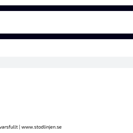
svarsfullt | www.stodlinjen.se