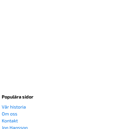
Populära sidor
Vår historia
Om oss
Kontakt
Jon Hansson