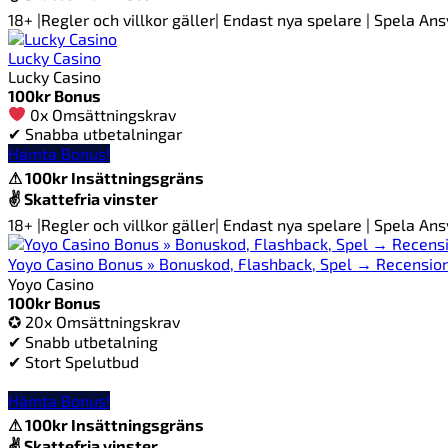
18+ |Regler och villkor gäller| Endast nya spelare | Spela An
Lucky Casino
Lucky Casino
100kr Bonus
0x Omsättningskrav
✔ Snabba utbetalningar
Hämta Bonus!
⚠ 100kr Insättningsgräns
✌ Skattefria vinster
18+ |Regler och villkor gäller| Endast nya spelare | Spela An
Yoyo Casino Bonus » Bonuskod, Flashback, Spel → Recension
Yoyo Casino
100kr Bonus
✪ 20x Omsättningskrav
✔ Snabb utbetalning
✔ Stort Spelutbud
Hämta Bonus!
⚠ 100kr Insättningsgräns
✌ Skattefria vinster