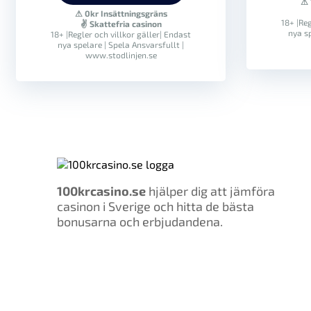
⚠ 
⚠ 0kr Insättningsgräns
18+ |Reg
✌ Skattefria casinon
nya sp
18+ |Regler och villkor gäller| Endast
nya spelare | Spela Ansvarsfullt |
www.stodlinjen.se
100krcasino.se
hjälper dig att jämföra
casinon i Sverige och hitta de bästa
bonusarna och erbjudandena.