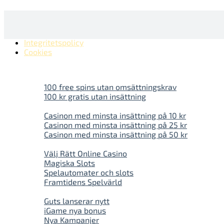
Vår Historia
Kontakt
Integritetspolicy
Cookies
100 kr Casino
100 free spins utan omsättningskrav
100 kr gratis utan insättning
Låga insättningar
Casinon med minsta insättning på 10 kr
Casinon med minsta insättning på 25 kr
Casinon med minsta insättning på 50 kr
Blogg
Välj Rätt Online Casino
Magiska Slots
Spelautomater och slots
Framtidens Spelvärld
Nyheter
Guts lanserar nytt
iGame nya bonus
Nya Kampanjer