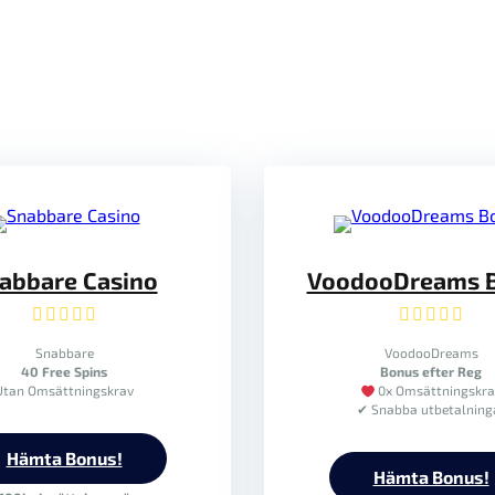
abbare Casino
VoodooDreams 
Snabbare
VoodooDreams
40 Free Spins
Bonus efter Reg
Utan Omsättningskrav
0x Omsättningskra
✔ Snabba utbetalning
Hämta Bonus!
Hämta Bonus!