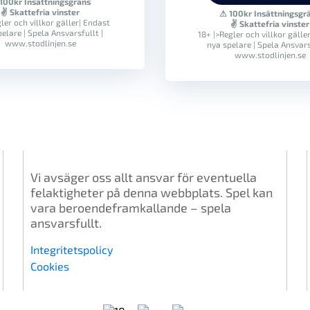
100kr Insättningsgräns
✌ Skattefria vinster
⚠ 100kr Insättningsgr
ler och villkor gäller| Endast
✌ Skattefria vinster
elare | Spela Ansvarsfullt |
18+ |>Regler och villkor gälle
www.stodlinjen.se
nya spelare | Spela Ansvars
www.stodlinjen.se
Vi avsäger oss allt ansvar för eventuella
felaktigheter på denna webbplats. Spel kan
vara beroendeframkallande – spela
ansvarsfullt.
Integritetspolicy
Cookies