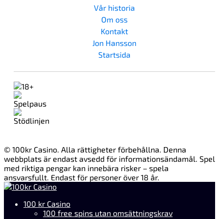
Vår historia
Om oss
Kontakt
Jon Hansson
Startsida
© 100kr Casino. Alla rättigheter förbehållna. Denna
webbplats är endast avsedd för informationsändamål. Spel
med riktiga pengar kan innebära risker – spela
ansvarsfullt. Endast för personer över 18 år.
100 kr Casino
100 free spins utan omsättningskrav