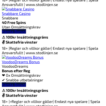
Ansvarsfullt | www.stodlinjen.se
Snabbare Casino
Snabbare
40 Free Spins
Utan Omsättningskrav
Hämta Bonus!
⚠ 100kr Insättningsgräns
✌ Skattefria vinster
18+ |Regler och villkor gäller| Endast nya spelare | Spela
Ansvarsfullt | www.stodlinjen.se
VoodooDreams Bonus
VoodooDreams
Bonus efter Reg
❤ 0x Omsättningskrav
✔ Snabba utbetalningar
Hämta Bonus!
⚠ 100kr Insättningsgräns
✌ Skattefria vinster
18+ |>Regler och villkor gäller| Endast nya spelare | Spela
Ansvarsfullt | www.stodlinjen.se