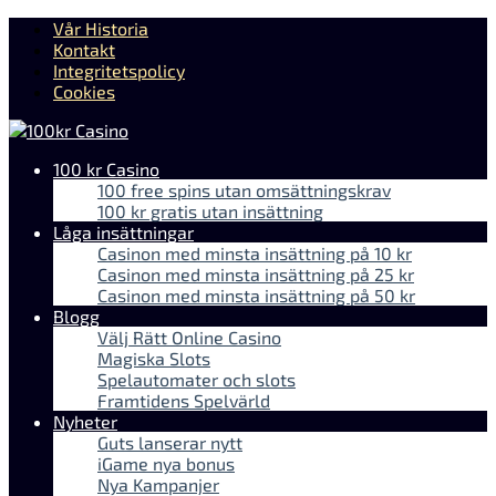
Vår Historia
Kontakt
Integritetspolicy
Cookies
100 kr Casino
100 free spins utan omsättningskrav
100 kr gratis utan insättning
Låga insättningar
Casinon med minsta insättning på 10 kr
Casinon med minsta insättning på 25 kr
Casinon med minsta insättning på 50 kr
Blogg
Välj Rätt Online Casino
Magiska Slots
Spelautomater och slots
Framtidens Spelvärld
Nyheter
Guts lanserar nytt
iGame nya bonus
Nya Kampanjer