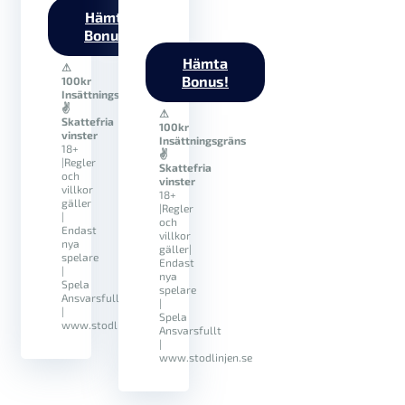
Hämta
Bonus!
Hämta
⚠
Bonus!
100kr
Insättningsgräns
✌
⚠
Skattefria
100kr
vinster
Insättningsgräns
18+
✌
|Regler
Skattefria
och
vinster
villkor
18+
gäller
|Regler
|
och
Endast
villkor
nya
gäller|
spelare
Endast
|
nya
Spela
spelare
Ansvarsfullt
|
|
Spela
www.stodlinjen.se
Ansvarsfullt
|
www.stodlinjen.se