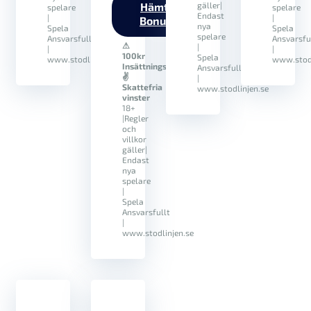
Hämta
gäller|
spelare
spelare
Endast
|
|
Bonus!
nya
Spela
Spela
spelare
Ansvarsfullt
Ansvarsfu
⚠
|
|
|
100kr
Spela
www.stodlinjen.se
www.stodl
Insättningsgräns
Ansvarsfullt
✌
|
Skattefria
www.stodlinjen.se
vinster
18+
|Regler
och
villkor
gäller|
Endast
nya
spelare
|
Spela
Ansvarsfullt
|
www.stodlinjen.se