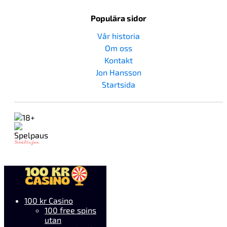
Populära sidor
Vår historia
Om oss
Kontakt
Jon Hansson
Startsida
© 100kr Casino. Alla
rättigheter förbehållna.
Denna webbplats är endast
avsedd för
100 kr Casino
informationsändamål. Spel
100 free spins
med riktiga pengar kan
utan