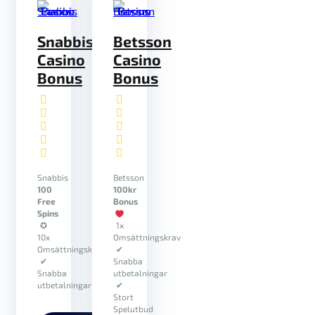
Snabbis
Betsson
Casino
Casino
Bonus
Bonus
Snabbis
Betsson
100
100kr
Free
Bonus
Spins
✪
1x
10x
Omsättningskrav
Omsättningskrav
✔
✔
Snabba
Snabba
utbetalningar
utbetalningar
✔
Stort
Spelutbud