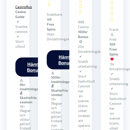
CasinoRus
Casino
Snabbare
Guide
40
✔
888
Free
Snabba
Casino
Spins
Frank
casinos
100kr
Utan
&
✔
Bonus
Omsättningskrav
Fred
Stort
✪
100
utbud
20x
Free
Omsättningskrav
Spins
Hämta
✔
Snabb
Bonus!
Hämta
0x
utbetalning
Omsättnings
Bonus!
✔
⚠
✔
Stort
100kr
Snabb
⚠
Spelutbud
Insättningsgräns
utbetalning
0kr
✌
Casinot
✔
Insättningsgräns
Skattefria
har
✌
Stort
vinster
en
Skattefria
Spelutbud
18+
svensk
casinon
|Regler
Casinot
licens,
18+
och
har
|Regler
vilket
villkor
en
och
innebär
gäller|
svensk
villkor
att
Endast
licens,
gäller|
nya
spelare
Endast
vilket
spelare