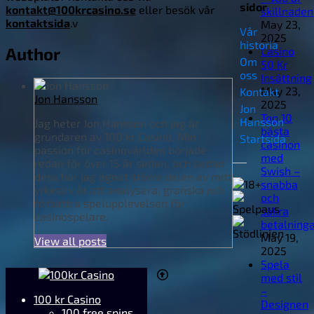
sidor
kontakt@100krcasino.se
eller besök vår
skillnaden
kontaktsida
.v
May 23,
Vår
2025
historia
Author
Casino
Om
50 Kr
oss
Insättning
May 23,
Kontakt
Jon Hansson
2025
Jon
Top 10
Hansson
Jag heter Jon Hansson och jag är
bästa
grundaren av 100 kr Casino. Min
Startsida
casinon
passion för casinovärlden började
med
redan för över 15 år sedan, och sedan
Swish –
dess har jag ägnat större delen av mitt
snabba
yrkesliv åt att analysera, granska och
och
förbättra spelupplevelsen för
säkra
casinospelare.
betalning
May 19,
View all posts
2025
Spela
© 100kr Casino. Alla
med stil
rättigheter förbehållna.
–
100 kr Casino
Denna webbplats är endast
Designen
100 free spins