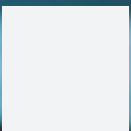
Vår Historia
Kontakt
Integritetspolicy
Cookies
100 kr Casino
100 free spins utan
omsättningskrav
100 kr gratis utan insättning
Låga insättningar
Casinon med minsta insättning
på 10 kr
Casinon med minsta insättning
på 25 kr
Casinon med minsta insättning
på 50 kr
Blogg
Välj Rätt Online Casino
Magiska Slots
Spelautomater och slots
Framtidens Spelvärld