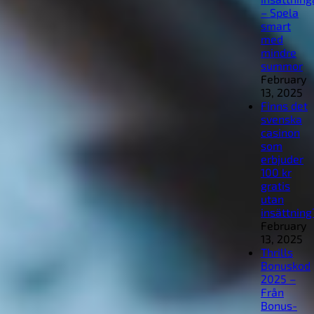
– Spela
smart
med
mindre
summor
February
13, 2025
Finns det
svenska
casinon
som
erbjuder
100 kr
gratis
utan
insättning
February
13, 2025
Thrills
Bonuskod
2025 –
Från
Bonus-