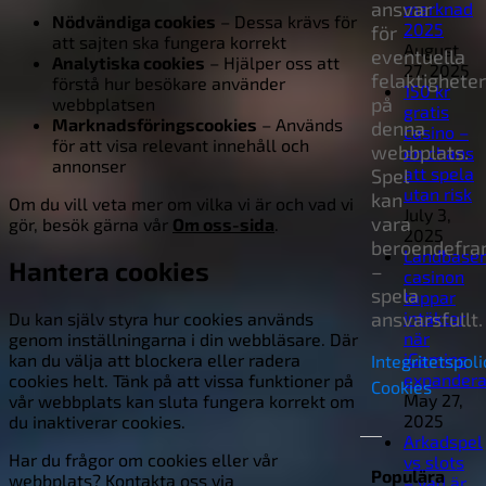
ansvar
marknad
Nödvändiga cookies
– Dessa krävs för
2025
för
att sajten ska fungera korrekt
August
eventuella
Analytiska cookies
– Hjälper oss att
27, 2025
felaktigheter
förstå hur besökare använder
150 kr
på
webbplatsen
gratis
Marknadsföringscookies
– Används
denna
casino –
för att visa relevant innehåll och
webbplats.
en chans
annonser
att spela
Spel
utan risk
kan
Om du vill veta mer om vilka vi är och vad vi
July 3,
vara
gör, besök gärna vår
Om oss-sida
.
2025
beroendefra
Landbase
Hantera cookies
–
casinon
spela
tappar
ansvarsfullt.
intäkter
Du kan själv styra hur cookies används
när
genom inställningarna i din webbläsare. Där
iGaming
kan du välja att blockera eller radera
Integritetspoli
expandera
cookies helt. Tänk på att vissa funktioner på
Cookies
May 27,
vår webbplats kan sluta fungera korrekt om
2025
du inaktiverar cookies.
Arkadspel
Har du frågor om cookies eller vår
vs slots
Populära
webbplats? Kontakta oss via
– vad är