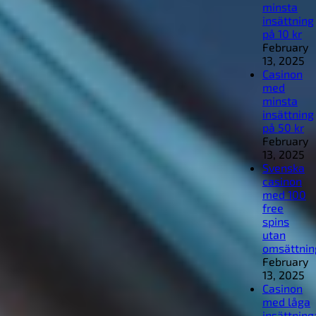
minsta
insättning
på 10 kr
February
13, 2025
Casinon
med
minsta
insättning
på 50 kr
February
13, 2025
Svenska
casinon
med 100
free
spins
utan
omsättnin
February
13, 2025
Casinon
med låga
insättning