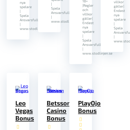
18+
villkor
nya
|
|Regler
gäller|
spelare
Spela
och
Endast
|
Ansvarsfullt
villkor
nya
Spela
|
gäller|
spelare
Ansvarsfullt
www.stodlinjen.se
Endast
|
|
nya
Spela
www.stodlinjen.se
spelare
Ansvarsfu
|
|
Spela
www.stodl
Ansvarsfullt
|
www.stodlinjen.se
Leo
Betsson
PlayOjo
Vegas
Casino
Bonus
Bonus
Bonus