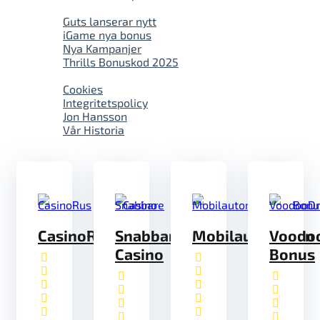
Nyheter
Guts lanserar nytt
iGame nya bonus
Nya Kampanjer
Thrills Bonuskod 2025
Om Oss
Cookies
Integritetspolicy
Jon Hansson
Vår Historia
Kontakt
CasinoRus
Snabbare
Mobilautomaten
Voodo
Casino
Bonus