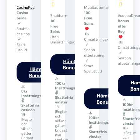
CasinoRus
Mobilautomaten
Casino
100
Snabbare
VoodooDrea
Guide
Free
40
Bonus
✔
Spins
Free
efter
Snabba
Spins
Reg
casinos
0x
Utan
✔
Omsättningskrav
Omsättningskrav
0x
Stort
✔
Omsättnings
utbud
Snabb
✔
utbetalning
Snabba
Hämta
✔
utbetalning
Stort
Bonus!
Hämta
Spelutbud
Bonus!
⚠
Häm
100kr
⚠
Insättningsgräns
Bon
0kr
✌
Hämta
Insättningsgräns
Skattefria
⚠
✌
Bonus!
vinster
100kr
Skattefria
18+
Insättnin
casinon
|Regler
⚠
✌
18+
och
100kr
Skattefri
|Regler
villkor
Insättningsgräns
vinster
och
gäller|
✌
18+
villkor
Endast
Skattefria
|>Regler
gäller|
nya
vinster
och
Endast
spelare