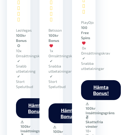
PlayOjo
100
LeoVegas
Betsson
Free
100kr
100kr
Spins
Bonus
Bonus
✪
0x
10x
1x
Omsättningskrav
Omsättningskrav
Omsättningskrav
✔
✔
✔
Snabba
Snabb
Snabba
utbetalningar
utbetalning
utbetalningar
✔
✔
Stort
Stort
Hämta
Spelutbud
Spelutbud
Bonus!
⚠
Hämta
100kr
Hämta
Bonus!
Insättningsgräns
Bonus!
✌
⚠
Skattefria
100kr
vinster
⚠
Insättningsgräns
18+
100kr