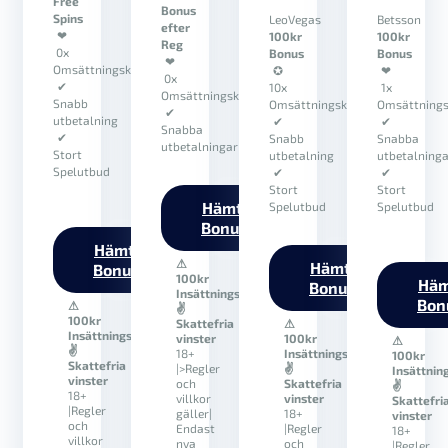
Free
Bonus
Spins
LeoVegas
Betsson
efter
❤
100kr
100kr
Reg
0x
Bonus
Bonus
❤
Omsättningskrav
✪
❤
0x
✔
10x
1x
Omsättningskrav
Snabb
Omsättningskrav
Omsättnings
✔
utbetalning
✔
✔
Snabba
✔
Snabb
Snabba
utbetalningar
Stort
utbetalning
utbetalning
Spelutbud
✔
✔
Stort
Stort
Hämta
Spelutbud
Spelutbud
Bonus!
Hämta
⚠
Hämta
Bonus!
100kr
Häm
Bonus!
Insättningsgräns
Bon
⚠
✌
100kr
Skattefria
⚠
Insättningsgräns
vinster
100kr
⚠
✌
18+
Insättningsgräns
100kr
Skattefria
|>Regler
✌
Insättnin
vinster
och
Skattefria
✌
18+
villkor
vinster
Skattefri
|Regler
gäller|
18+
vinster
och
Endast
|Regler
18+
villkor
nya
och
|Regler