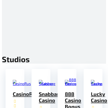
Nyheter
Guts lanserar nytt
iGame nya bonus
Nya Kampanjer
Thrills Bonuskod 2025
Om Oss
Cookies
Integritetspolicy
Jon Hansson
Vår Historia
Kontakt
Studios
CasinoRus
Snabbare
888
Lucky
Casino
Casino
Casino
Bonus