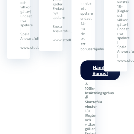
vinster
och
innebär
gäller|
18+
villkor
att
Endast
|Regler
gäller|
nya
spelare
och
Endast
spelare
endast
villkor
nya
|
får
gäller|
spelare
Spela
ta
Endast
|
Ansvarsfullt
nya
del
Spela
|
spelare
Ansvarsfullt
av
www.stodlinjen.se
|
|
ett
Spela
www.stodlinjen.se
bonuserbjudande.
Ansvarsfu
|
www.stodl
Hämta
Bonus!
⚠
100kr
Insättningsgräns
✌
Skattefria
vinster
18+
|Regler
och
villkor
gäller|
Endast