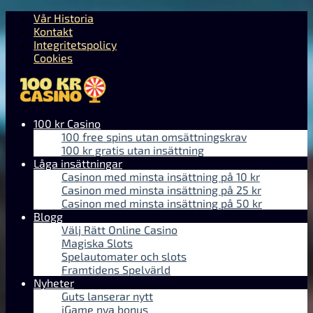
Vår Historia
Kontakt
Integritetspolicy
Cookies
100 kr Casino
100 free spins utan omsättningskrav
100 kr gratis utan insättning
Låga insättningar
Casinon med minsta insättning på 10 kr
Casinon med minsta insättning på 25 kr
Casinon med minsta insättning på 50 kr
Blogg
Välj Rätt Online Casino
Magiska Slots
Spelautomater och slots
Framtidens Spelvärld
Nyheter
Guts lanserar nytt
iGame nya bonus