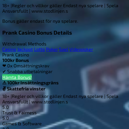
18+ |Regler och villkor gäller Endast nya spelare | Spela
Ansvarsfullt | www.stodlinjen.s
Bonus gäller endast för nya spelare.
Prank Casino Bonus Details
Withdrawal Methods
Casino
Jackpot
Lotto
Poker
Spel
Videopoker
Prank Casino
100kr Bonus
❤ 0x Omsättningskrav
✔ Snabba utbetalningar
Hämta Bonus!
⚠ 100kr Insättningsgräns
✌ Skattefria vinster
18+ |Regler och villkor gäller Endast nya spelare | Spela
Ansvarsfullt | www.stodlinjen.s
5.0
Trust & Fairness
5.0
Games & Software
4.0