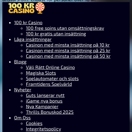
100 kr Casino
100 free spins utan omsättningskrav
100 kr gratis utan insättning
Låga insättningar
Casinon med minsta insättning på 10 kr
Casinon med minsta insättning på 25 kr
Casinon med minsta insättning på 50 kr
Blogg
Välj Rätt Online Casino
Magiska Slots
Spelautomater och slots
Framtidens Spelvärld
Nyheter
Guts lanserar nytt
iGame nya bonus
Nya Kampanjer
Thrills Bonuskod 2025
Om Oss
Cookies
Integritetspolicy