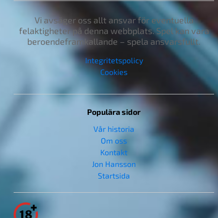
Vi avsäger oss allt ansvar för eventuella
felaktigheter på denna webbplats. Spel kan vara
beroendeframkallande – spela ansvarsfullt.
Integritetspolicy
Cookies
Populära sidor
Vår historia
Om oss
Kontakt
Jon Hansson
Startsida