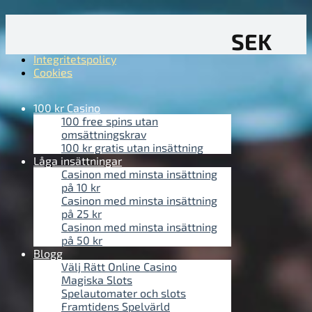
Vår Historia
SEK
Kontakt
Integritetspolicy
Cookies
100 kr Casino
100 free spins utan
omsättningskrav
100 kr gratis utan insättning
Låga insättningar
Casinon med minsta insättning
på 10 kr
Casinon med minsta insättning
på 25 kr
Casinon med minsta insättning
på 50 kr
Blogg
Välj Rätt Online Casino
Magiska Slots
Spelautomater och slots
Framtidens Spelvärld