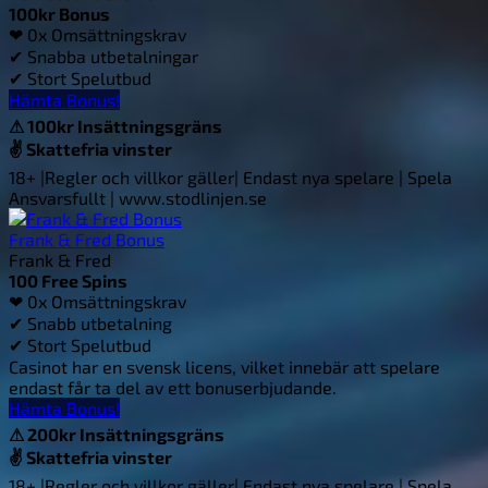
100kr Bonus
❤ 0x Omsättningskrav
✔ Snabba utbetalningar
✔ Stort Spelutbud
Hämta Bonus!
⚠ 100kr Insättningsgräns
✌ Skattefria vinster
18+ |Regler och villkor gäller| Endast nya spelare | Spela
Ansvarsfullt | www.stodlinjen.se
Frank & Fred Bonus
Frank & Fred
100 Free Spins
❤ 0x Omsättningskrav
✔ Snabb utbetalning
✔ Stort Spelutbud
Casinot har en svensk licens, vilket innebär att spelare
endast får ta del av ett bonuserbjudande.
Hämta Bonus!
⚠ 200kr Insättningsgräns
✌ Skattefria vinster
18+ |Regler och villkor gäller| Endast nya spelare | Spela