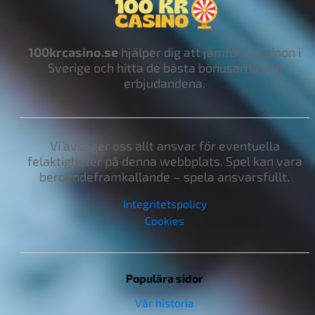
100krcasino.se
hjälper dig att jämföra casinon i
Sverige och hitta de bästa bonusarna och
erbjudandena.
Vi avsäger oss allt ansvar för eventuella
felaktigheter på denna webbplats. Spel kan vara
beroendeframkallande – spela ansvarsfullt.
Integritetspolicy
Cookies
Populära sidor
Vår historia