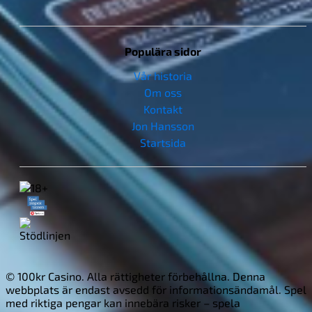
Populära sidor
Vår historia
Om oss
Kontakt
Jon Hansson
Startsida
© 100kr Casino. Alla rättigheter förbehållna. Denna
webbplats är endast avsedd för informationsändamål. Spel
med riktiga pengar kan innebära risker – spela