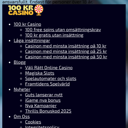
ansvarsfullt. Endast för personer över 18 år.
100 kr Casino
100 free spins utan omsättningskrav
100 kr gratis utan insättning
Låga insättningar
Casinon med minsta insättning på 10 kr
Casinon med minsta insättning på 25 kr
Casinon med minsta insättning på 50 kr
Blogg
Välj Rätt Online Casino
Magiska Slots
Spelautomater och slots
Framtidens Spelvärld
Nyheter
Guts lanserar nytt
iGame nya bonus
Nya Kampanjer
Thrills Bonuskod 2025
Om Oss
Cookies
Integritetspolicy