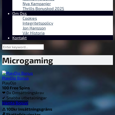
Nya Kampanjer
Thrills Bonuskod 2025
Om Oss
Cookies
Integritetspolicy
Jon Hansson
Vår Historia
Kontakt
Microgaming
PlayOjo Bonus
PlayOjo
100 Free Spins
❤ 0x Omsättningskrav
✔ Snabba utbetalningar
Hämta Bonus!
⚠ 100kr Insättningsgräns
✌ Skattefria vinster