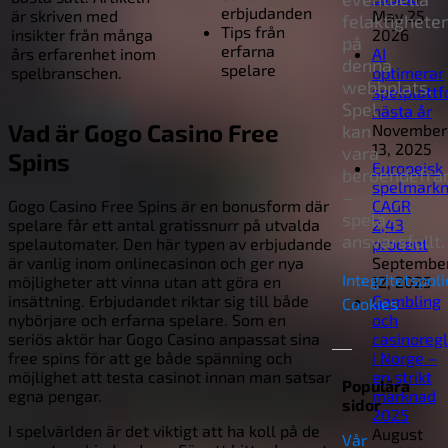
erbjudanden
är skriven med
May 25,
felaktigheter
Tips från
insikter från många
2026
på
erfarna
års erfarenhet inom
AI
denna
spelare
spelbranschen.
optimerar
webbplats.
spelplatt
Spel
nästa år
Vad är Gogo Casino Free
kan
November
13, 2025
vara
Spins
Europeisk
beroendefra
spelmark
–
Gogo Casino Free Spins är en bonusform där
CAGR
spela
spelare får ett antal gratissnurr på utvalda
2,43
ansvarsfullt.
spelautomater. Den här typen av erbjudande
procent
är vanlig inom onlinecasinon och ger nya
Septembe
Integritetspoli
möjligheter att vinna utan att göra en
12, 2025
insättning. Erbjudandet riktar sig till både
Gambling
Cookies
nybörjare och erfarna spelare. Som en
och
seriös aktör har Gogo Casino anpassat sina
casinoregl
free spins för att ge både spänning och
i Norge –
möjlighet att testa casinot innan man satsar
en strikt
Populära
egna pengar.
marknad
sidor
2025
I spelvärlden är det viktigt att ha koll på de
August
Vår