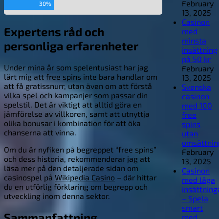
February
30%
13, 2025
Casinon
Expertens råd och
med
minsta
personliga erfarenheter
insättning
på 50 kr
Under mina år som spelentusiast har jag
February
lärt mig att free spins inte bara handlar om
13, 2025
att få gratissnurr, utan även om att förstå
Svenska
vilka spel och kampanjer som passar din
casinon
spelstil. Det är viktigt att alltid göra en
med 100
jämförelse av villkoren, samt att utnyttja
free
olika bonusar i kombination för att öka
spins
chanserna att vinna.
utan
omsättnin
Om du är nyfiken på begreppet “free spins”
February
och dess historia, rekommenderar jag att
13, 2025
läsa mer på den detaljerade sidan om
Casinon
casinospel på
Wikipedia Casino
– där hittar
med låga
du en utförlig förklaring om begrepp och
insättning
utveckling inom denna sektor.
– Spela
smart
Sammanfattning
med