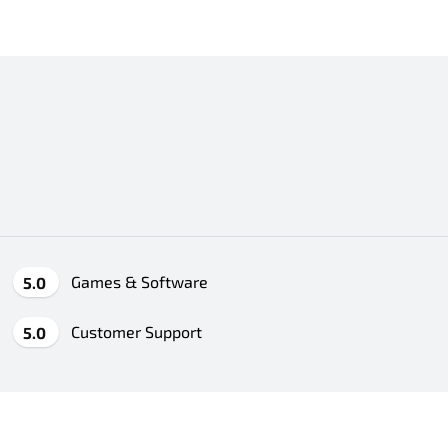
Games & Software
5.0
Customer Support
5.0