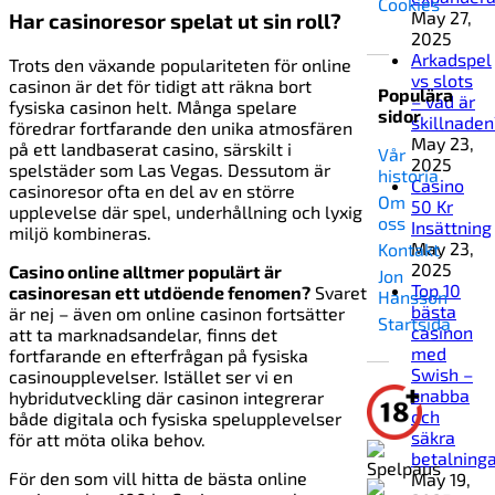
Cookies
May 27,
Har casinoresor spelat ut sin roll?
2025
Arkadspel
Trots den växande populariteten för online
vs slots
casinon är det för tidigt att räkna bort
Populära
– vad är
fysiska casinon helt. Många spelare
sidor
skillnaden
föredrar fortfarande den unika atmosfären
May 23,
på ett landbaserat casino, särskilt i
Vår
2025
spelstäder som Las Vegas. Dessutom är
historia
Casino
casinoresor ofta en del av en större
Om
50 Kr
upplevelse där spel, underhållning och lyxig
oss
Insättning
miljö kombineras.
May 23,
Kontakt
2025
Casino online alltmer populärt är
Jon
Top 10
casinoresan ett utdöende fenomen?
Svaret
Hansson
bästa
är nej – även om online casinon fortsätter
Startsida
casinon
att ta marknadsandelar, finns det
med
fortfarande en efterfrågan på fysiska
Swish –
casinoupplevelser. Istället ser vi en
snabba
hybridutveckling där casinon integrerar
och
både digitala och fysiska spelupplevelser
säkra
för att möta olika behov.
betalning
För den som vill hitta de bästa online
May 19,