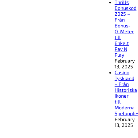
Thrills
Bonuskod
2025 –
Från
Bonus-
O-Meter
till
Enkelt
Pay N
Play
February
13, 2025
Casino
Tyskland
– Från
Historiska
Ikoner
till
Moderna
Spelupple
February
13, 2025