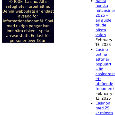
Bästa
© 100kr Casino. Alla
norska
rättigheter förbehållna.
nätcasino
Denna webbplats är endast
2025 –
avsedd för
en guide
informationsändamål. Spel
till de
med riktiga pengar kan
bästa
innebära risker – spela
valen
ansvarsfullt. Endast för
February
personer över 18 år.
13, 2025
Casino
online
alltmer
populärt
– är
casinores
ett
utdöende
fenomen?
February
13, 2025
Casinon
med 25
kr minsta