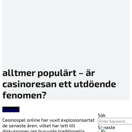
Nyheter
Guts lanserar nytt
iGame nya bonus
Nya Kampanjer
Thrills Bonuskod 2025
Om Oss
Cookies
Integritetspolicy
Jon Hansson
Vår Historia
Kontakt
alltmer populärt – är
casinoresan ett utdöende
fenomen?
Nyheter
Sök
Casinospel online har vuxit explosionsartat
de senaste åren, vilket har lett till
Senaste
diskussioner om huruvida traditionella