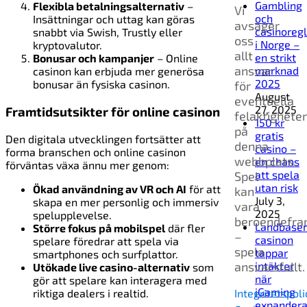
Gambling
Flexibla betalningsalternativ
–
Vi
och
Insättningar och uttag kan göras
avsäger
casinoregl
snabbt via Swish, Trustly eller
oss
i Norge –
kryptovalutor.
allt
en strikt
Bonusar och kampanjer
– Online
ansvar
marknad
casinon kan erbjuda mer generösa
2025
bonusar än fysiska casinon.
för
August
eventuella
27, 2025
Framtidsutsikter för online casinon
felaktigheter
150 kr
på
gratis
Den digitala utvecklingen fortsätter att
denna
casino –
forma branschen och online casinon
webbplats.
en chans
förväntas växa ännu mer genom:
att spela
Spel
utan risk
Ökad användning av VR och AI
för att
kan
July 3,
skapa en mer personlig och immersiv
vara
2025
spelupplevelse.
beroendefra
Landbase
Större fokus på mobilspel
där fler
–
casinon
spelare föredrar att spela via
spela
tappar
smartphones och surfplattor.
ansvarsfullt.
intäkter
Utökade live casino-alternativ
som
när
gör att spelare kan interagera med
iGaming
riktiga dealers i realtid.
Integritetspoli
expandera