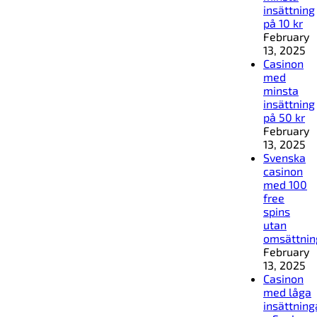
insättning
på 10 kr
February
13, 2025
Casinon
med
minsta
insättning
på 50 kr
February
13, 2025
Svenska
casinon
med 100
free
spins
utan
omsättnin
February
13, 2025
Casinon
med låga
insättning