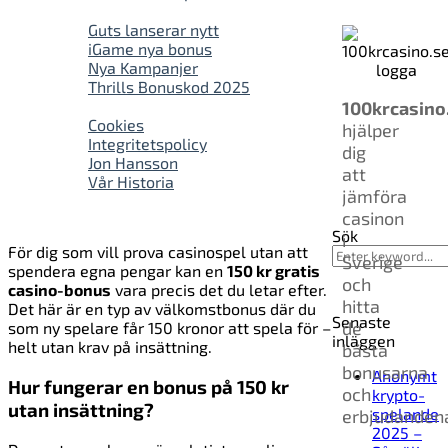
Nyheter
Guts lanserar nytt
iGame nya bonus
Nya Kampanjer
Thrills Bonuskod 2025
Om Oss
100krcasino
Cookies
hjälper
Integritetspolicy
dig
Jon Hansson
att
Vår Historia
jämföra
Kontakt
casinon
Sök
i
För dig som vill prova casinospel utan att
Sverige
spendera egna pengar kan en
150 kr gratis
och
casino-bonus
vara precis det du letar efter.
hitta
Det här är en typ av välkomstbonus där du
Senaste
de
som ny spelare får 150 kronor att spela för –
inläggen
helt utan krav på insättning.
bästa
bonusarna
Anonymt
Hur fungerar en bonus på 150 kr
och
krypto-
utan insättning?
spelande
erbjudanden
2025 –