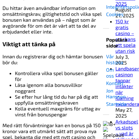
2025
Integritetspoli
Du hittar även användbar information om
August
omsättningskrav, giltighetstid och vilka spel
Cookies
27, 2025
bonusen kan användas på – något som är
150 kr
avgörande för om det är värt att ta del av
gratis
erbjudandet eller inte.
casino –
en chans
Populära
Viktigt att tänka på
att spela
sidor
utan risk
Innan du registrerar dig och hämtar bonusen
Vår
July 3,
bör du:
historia
2025
Landbase
Om
Kontrollera vilka spel bonusen gäller
casinon
oss
för
tappar
Kontakt
Läsa igenom alla bonusvillkor
intäkter
Jon
noggrant
när
Hansson
Se efter hur lång tid du har på dig att
iGaming
uppfylla omsättningskraven
Startsida
expandera
Kolla eventuell maxgräns för uttag av
May 27,
vinst från bonuspengar
2025
Arkadspel
Med rätt förväntningar kan en bonus på 150
vs slots
kronor vara ett utmärkt sätt att prova nya
– vad är
spel, bekanta dig med ett nytt casino och