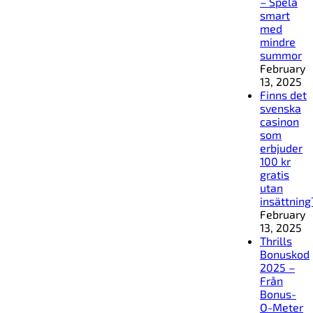
– Spela
smart
med
mindre
summor
February
13, 2025
Finns det
svenska
casinon
som
erbjuder
100 kr
gratis
utan
insättning
February
13, 2025
Thrills
Bonuskod
2025 –
Från
Bonus-
O-Meter